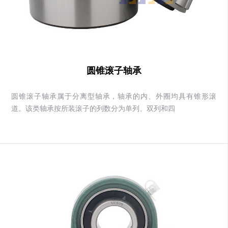
圆锥滚子轴承
圆锥滚子轴承属于分离型轴承，轴承的内、外圈均具有锥形滚
道。该类轴承按所装滚子的列数分为单列、双列和四