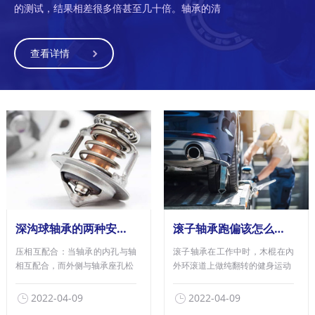
的测试，结果相差很多倍甚至几十倍。轴承的清
查看详情
深沟球轴承的两种安装方法
滚子轴承跑偏该怎么办？轴承生产厂家教你这几个常用招式
压相互配合：当轴承的内孔与轴
滚子轴承在工作中时，木棍在內
相互配合，而外侧与轴承座孔松
外环滚道上做纯翻转的健身运动
2022-04-09
2022-04-09