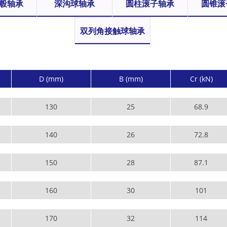
毂轴承
深沟球轴承
圆柱滚子轴承
圆锥滚
双列角接触球轴承
D (mm)
B (mm)
Cr (kN)
130
25
68.9
140
26
72.8
150
28
87.1
160
30
101
170
32
114