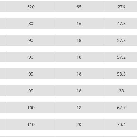
320
65
276
80
16
47.3
90
18
57.2
90
18
57.2
95
18
58.3
95
18
38
100
18
62.7
110
20
70.4