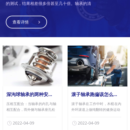
的测试，结果相差很多倍甚至几十倍。轴承的清
查看详情
深沟球轴承的两种安装方法
滚子轴承跑偏该怎么办？轴承生产厂家教你这几个常用招式
压相互配合：当轴承的内孔与轴
滚子轴承在工作中时，木棍在內
相互配合，而外侧与轴承座孔松
外环滚道上做纯翻转的健身运动
2022-04-09
2022-04-09