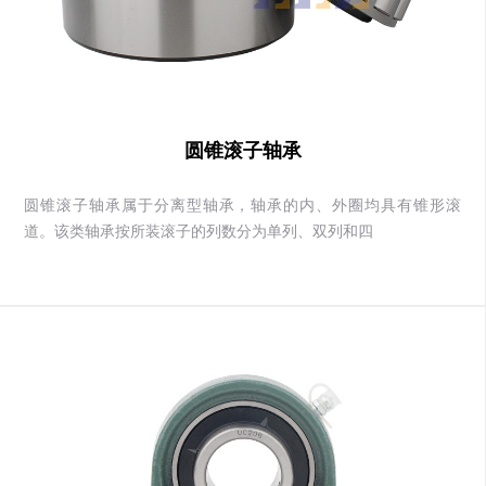
圆锥滚子轴承
圆锥滚子轴承属于分离型轴承，轴承的内、外圈均具有锥形滚
道。该类轴承按所装滚子的列数分为单列、双列和四